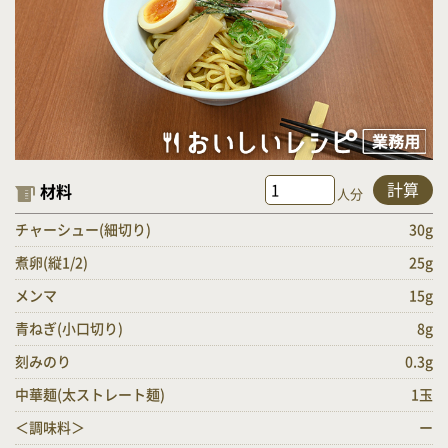
計算
材料
人分
チャーシュー(細切り)
30g
煮卵(縦1/2)
25g
メンマ
15g
青ねぎ(小口切り)
8g
刻みのり
0.3g
中華麺(太ストレート麺)
1玉
＜調味料＞
ー