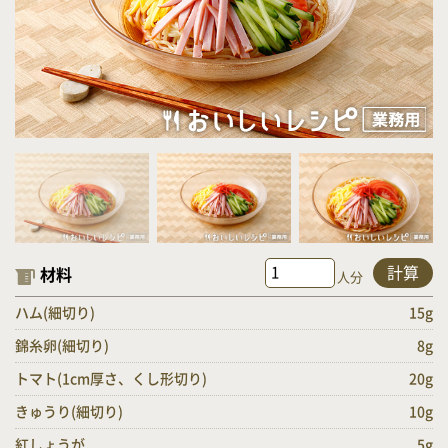
計算
材料
人分
ハム(細切り)
15g
錦糸卵(細切り)
8g
トマト(1cm厚さ、くし形切り)
20g
きゅうり(細切り)
10g
紅しょうが
5g