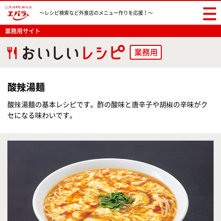
〜レシピ検索など
外食店のメニュー作りを応援！〜
業務用サイト
業務用
酸辣湯麺
酸辣湯麺の基本レシピです。酢の酸味と唐辛子や胡椒の辛味がク
セになる味わいです。