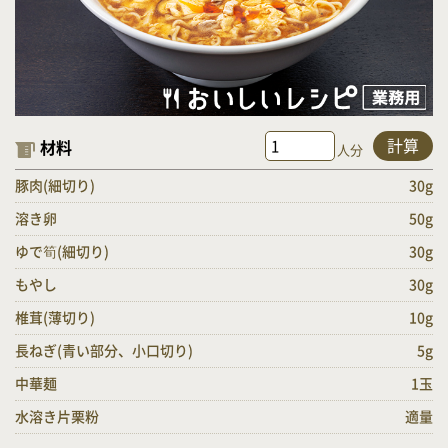
計算
材料
人分
豚肉(細切り)
30g
溶き卵
50g
ゆで筍(細切り)
30g
もやし
30g
椎茸(薄切り)
10g
長ねぎ(青い部分、小口切り)
5g
中華麺
1玉
水溶き片栗粉
適量