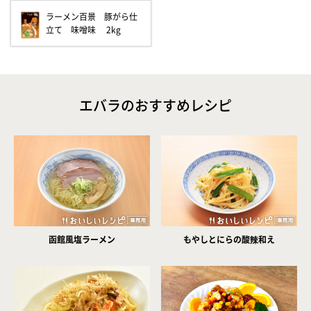
ラーメン百景 豚がら仕
立て 味噌味 2kg
エバラのおすすめレシピ
函館風塩ラーメン
もやしとにらの酸辣和え