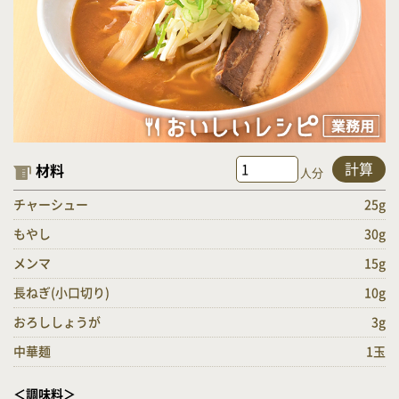
計算
材料
人分
チャーシュー
25g
もやし
30g
メンマ
15g
長ねぎ(小口切り)
10g
おろししょうが
3g
中華麺
1玉
＜調味料＞