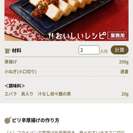
計算
材料
人分
厚揚げ
200g
小ねぎ(小口切り)
適量
＜調味料＞
エバラ 具入り 汁なし担々麺の素
20g
ピリ辛厚揚げの作り方
（１）フライパンで厚揚げを両面焼き、食べやすい大きさに切り