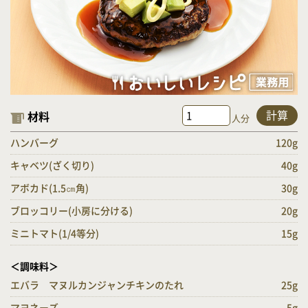
計算
材料
人分
ハンバーグ
120g
キャベツ(ざく切り)
40g
アボカド(1.5㎝角)
30g
ブロッコリー(小房に分ける)
20g
ミニトマト(1/4等分)
15g
＜調味料＞
エバラ マヌルカンジャンチキンのたれ
25g