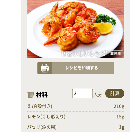
レシピを印刷する
計算
材料
人分
えび(殻付き)
210g
レモン(くし形切り)
15g
パセリ(添え用)
1g