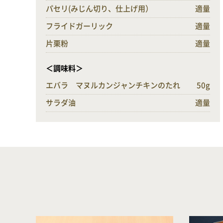
パセリ(みじん切り、仕上げ用）
適量
フライドガーリック
適量
片栗粉
適量
＜調味料＞
エバラ マヌルカンジャンチキンのたれ
50g
サラダ油
適量