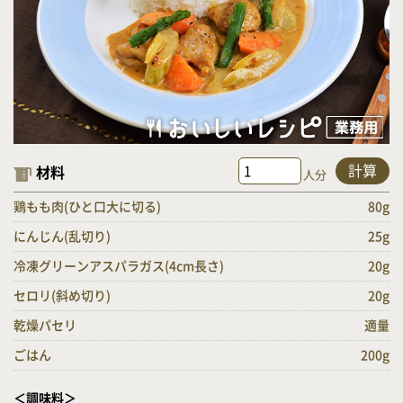
計算
材料
人分
鶏もも肉(ひと口大に切る)
80g
にんじん(乱切り)
25g
冷凍グリーンアスパラガス(4cm長さ)
20g
セロリ(斜め切り)
20g
乾燥パセリ
適量
ごはん
200g
＜調味料＞