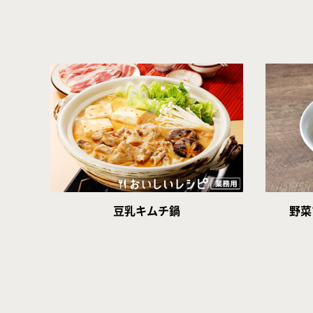
豆乳キムチ鍋
野菜