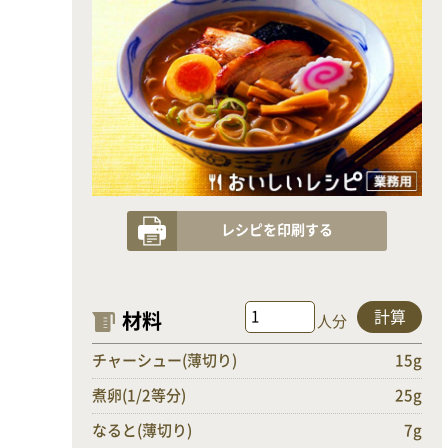
レシピを印刷する
計算
材料
人分
チャーシュー(薄切り)
15g
煮卵(1/2等分)
25g
なると(薄切り)
7g