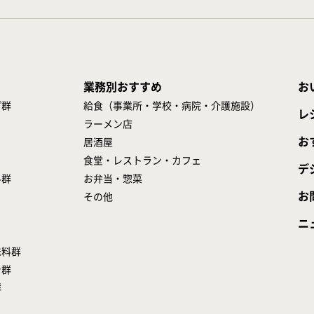
業務別おすすめ
お
プ群
給食（事業所・学校・病院・介護施設）
レ
ラーメン店
お
居酒屋
食堂・レストラン・カフェ
デ
料群
お弁当・惣菜
お
その他
ニ
味料群
シ群
群