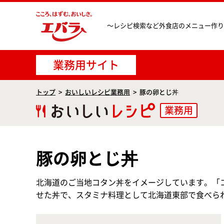
〜レシピ検索など
外食店のメニュー作り
業務用サイト
トップ
おいしいレシピ業務用
豚の卵とじ丼
業務用
豚の卵とじ丼
北海道のご当地コタン丼をイメージしています。「
せた丼で、スタミナ料理として北海道東部で食べら