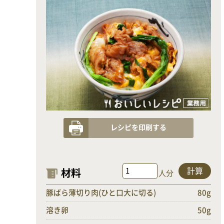
レシピを印刷する
計算
材料
人分
豚ばら薄切り肉(ひと口大に切る)
80g
溶き卵
50g