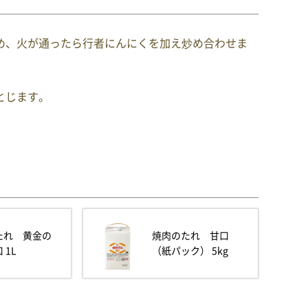
め、火が通ったら行者にんにくを加え炒め合わせま
とじます。
たれ 黄金の
焼肉のたれ 甘口
 1L
（紙パック） 5kg