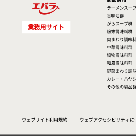
ラーメンスー
香味油群
がらスープ群
業務用サイト
粉末調味料群
肉まわり調味
中華調味料群
鍋物調味料群
和風調味料群
野菜まわり調
カレー・ハヤ
その他の製品
ウェブサイト利用規約
ウェブアクセシビリティに