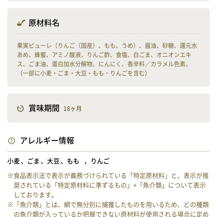
原材料名
果実ピューレ（りんご（国産）、もも、うめ）、醤油、砂糖、還元水
あめ、蜂蜜、アミノ酸液、りんご酢、食塩、白ごま、オニオンエキ
ス、ごま油、蛋白加水分解物、にんにく、香辛料／カラメル色素、
（一部に小麦・ごま・大豆・もも・りんごを含む）
賞味期間
18ヶ月
アレルギー情報
小麦
ごま
大豆
もも
りんご
※食品表示法で表示が義務づけられている「特定原材料」と、表示が推
奨されている「特定原材料に準ずるもの」+「魚介類」について表示
しております。
※「魚介類」とは、網で無分別に捕獲したものを用いるため、どの種類
の魚介類が入っているか把握できない原材料が使用される場合に定め