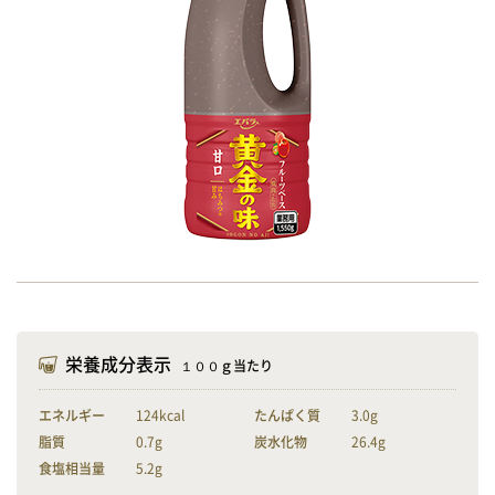
栄養成分表示
１００ｇ当たり
エネルギー
124kcal
たんぱく質
3.0g
脂質
0.7g
炭水化物
26.4g
食塩相当量
5.2g