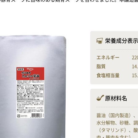
栄養成分表
エネルギー
22
脂質
14
食塩相当量
15
原材料名
醤油（国内製造）、
水分解物、砂糖、調
（タマリンド）、酸
肉・豚肉を含む）