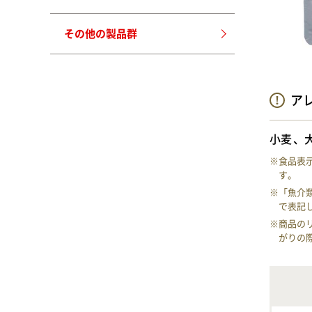
その他の製品群
ア
小麦
※食品表
す。
※「魚介
で表記
※商品の
がりの