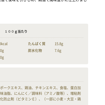
示
１００ｇ当たり
0kcal
たんぱく質
15.8g
.0g
炭水化物
7.6g
.0g
ポークエキス、鶏油、チキンエキス、食塩、蛋白加
味油脂、にんにく／調味料（アミノ酸等）、増粘剤
化防止剤（ビタミンＥ）、（一部に小麦・大豆・鶏