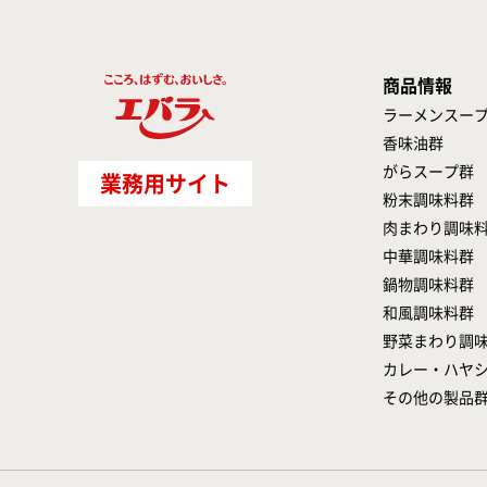
商品情報
ラーメンスー
香味油群
がらスープ群
業務用サイト
粉末調味料群
肉まわり調味
中華調味料群
鍋物調味料群
和風調味料群
野菜まわり調
カレー・ハヤ
その他の製品