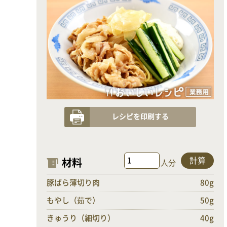
レシピを印刷する
計算
材料
人分
豚ばら薄切り肉
80g
もやし（茹で）
50g
きゅうり（細切り）
40g