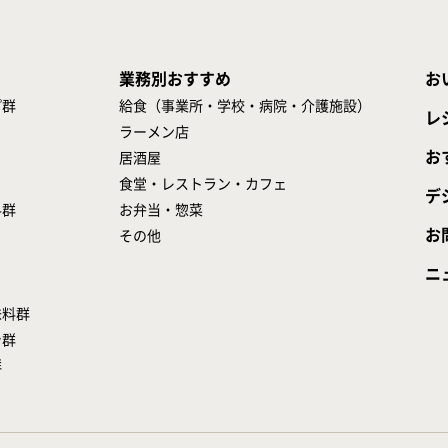
業務別おすすめ
お
プ群
給食（事業所・学校・病院・介護施設）
レ
ラーメン店
お
居酒屋
食堂・レストラン・カフェ
デ
料群
お弁当・惣菜
お
その他
ニ
味料群
シ群
群