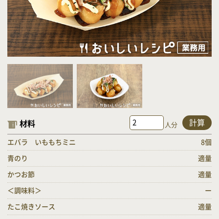
計算
材料
人分
エバラ いももちミニ
8個
青のり
適量
かつお節
適量
＜調味料＞
ー
たこ焼きソース
適量