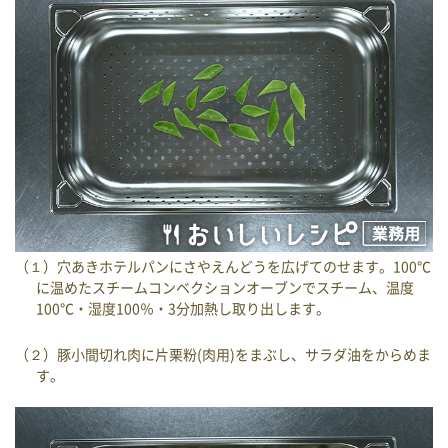
（１）穴あきホテルパンにさやえんどうを広げてのせます。100℃
に温めたスチームコンベクションオーブンでスチーム、温度
100℃・湿度100％・3分加熱し取り出します。
（２）豚小間切れ肉に片栗粉(肉用)をまぶし、サラダ油をからめま
す。