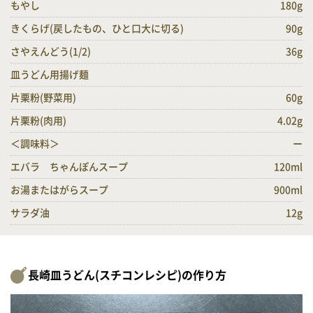
もやし
180g
きくらげ(戻したもの、ひと口大に切る)
90g
さやえんどう(1/2)
36g
皿うどん用揚げ麺
片栗粉(野菜用)
60g
片栗粉(肉用)
4.02g
＜調味料＞
ー
エバラ ちゃんぽんスープ
120ml
お湯またはがらスープ
900ml
サラダ油
12g
長崎皿うどん(スチコンレシピ)の作り方