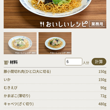
計算
材料
人分
豚小間切れ肉(ひと口大に切る)
150g
いか
150g
むきえび
90g
かまぼこ(薄切り)
72g
キャベツ(ざく切り)
480g