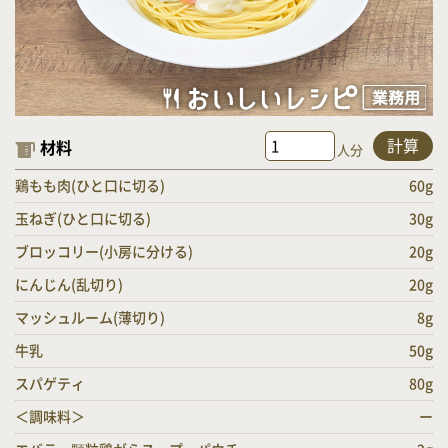
計算
材料
人分
鶏もも肉(ひと口に切る)
60g
玉ねぎ(ひと口に切る)
30g
ブロッコリー(小房に分ける)
20g
にんじん(乱切り)
20g
マッシュルーム(薄切り)
8g
牛乳
50g
スパゲティ
80g
＜調味料＞
ー