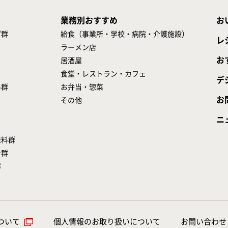
業務別おすすめ
お
プ群
給食（事業所・学校・病院・介護施設）
レ
ラーメン店
お
居酒屋
食堂・レストラン・カフェ
デ
料群
お弁当・惣菜
お
その他
ニ
味料群
シ群
群
ついて
個人情報のお取り扱いについて
お問い合わせ