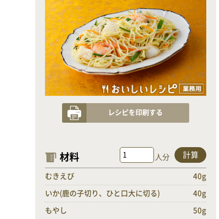
レシピを印刷する
計算
材料
人分
むきえび
40g
いか(鹿の子切り、ひと口大に切る)
40g
もやし
50g