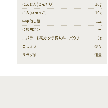
にんじん(せん切り)
10g
にら(4cm長さ)
10g
中華蒸し麺
1玉
＜調味料＞
ー
エバラ 顆粒ホタテ調味料 パウチ
3g
こしょう
少々
サラダ油
適量