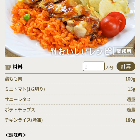
計算
材料
人分
鶏もも肉
100g
ミニトマト(1/2切り)
15g
サニーレタス
適量
ポテトチップス
適量
チキンライス(冷凍)
180g
＜調味料＞