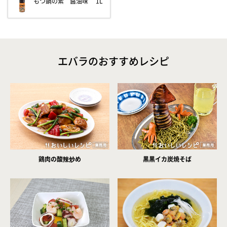
もつ鍋の素 醤油味 1L
エバラのおすすめレシピ
鶏肉の酸辣炒め
黒黒イカ炭焼そば