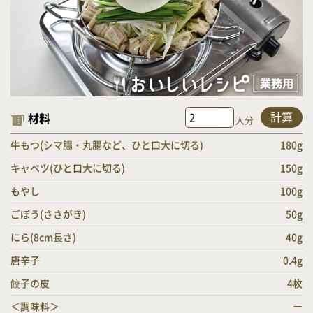
計算
材料
人分
牛もつ(シマ腸・丸腸など、ひと口大に切る)
180g
キャベツ(ひと口大に切る)
150g
もやし
100g
ごぼう(ささがき)
50g
にら(8cm長さ)
40g
唐辛子
0.4g
餃子の皮
4枚
＜調味料＞
ー