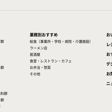
業務別おすすめ
お
プ群
給食（事業所・学校・病院・介護施設）
レ
ラーメン店
お
居酒屋
食堂・レストラン・カフェ
デ
料群
お弁当・惣菜
お
その他
ニ
味料群
シ群
群