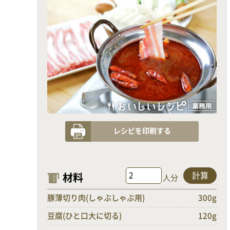
レシピを印刷する
計算
材料
人分
豚薄切り肉(しゃぶしゃぶ用)
300g
豆腐(ひと口大に切る)
120g