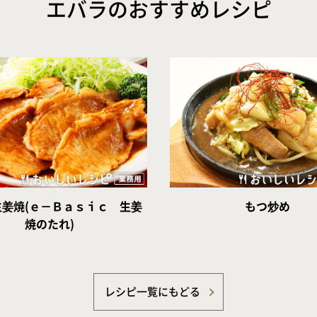
エバラのおすすめレシピ
生姜焼(ｅ－Ｂａｓｉｃ 生姜
もつ炒め
焼のたれ)
レシピ一覧にもどる