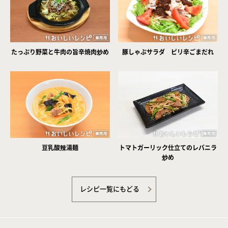
たっぷり野菜と牛肉の旨辛焼肉炒め
豚しゃぶサラダ ピリ辛ごまだれ
豆乳酸辣湯麺
トマトガーリック仕立てのレバニラ
炒め
レシピ一覧にもどる