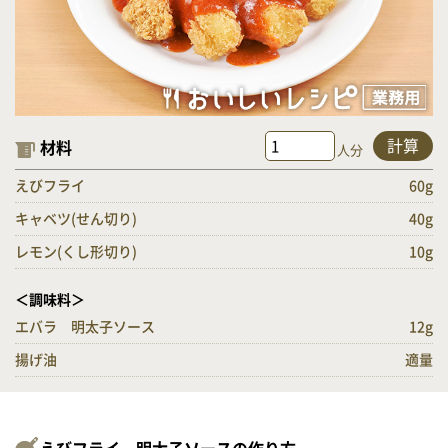
計算
材料
人分
えびフライ
60g
キャベツ(せん切り)
40g
レモン(くし形切り)
10g
＜調味料＞
エバラ 明太子ソース
12g
揚げ油
適量