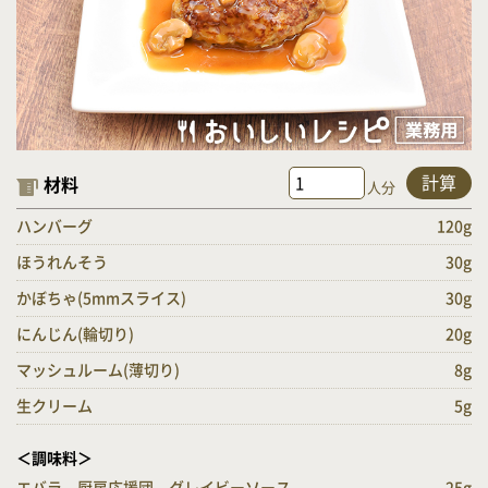
計算
材料
人分
ハンバーグ
120g
ほうれんそう
30g
かぼちゃ(5mmスライス)
30g
にんじん(輪切り)
20g
マッシュルーム(薄切り)
8g
生クリーム
5g
＜調味料＞