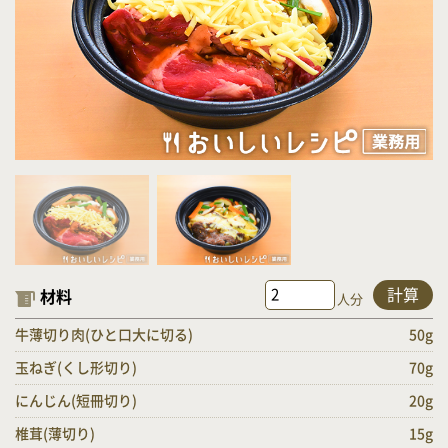
計算
材料
人分
牛薄切り肉(ひと口大に切る)
50g
玉ねぎ(くし形切り)
70g
にんじん(短冊切り)
20g
椎茸(薄切り)
15g