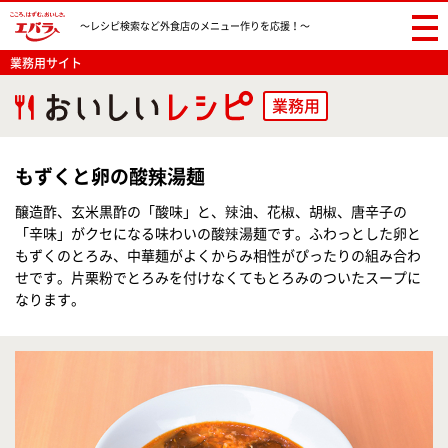
〜レシピ検索など
外食店のメニュー作りを応援！〜
業務用サイト
業務用
もずくと卵の酸辣湯麺
醸造酢、玄米黒酢の「酸味」と、辣油、花椒、胡椒、唐辛子の
「辛味」がクセになる味わいの酸辣湯麺です。ふわっとした卵と
もずくのとろみ、中華麺がよくからみ相性がぴったりの組み合わ
せです。片栗粉でとろみを付けなくてもとろみのついたスープに
なります。