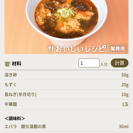
計算
材料
人分
溶き卵
50g
もずく
20g
長ねぎ(半月切り)
10g
中華麺
1玉
＜調味料＞
エバラ 酸辣湯麺の素
36ml