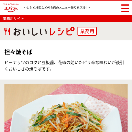
〜レシピ検索など
外食店のメニュー作りを応援！〜
業務用サイト
業務用
担々焼そば
ピーナッツのコクと豆板醤、花椒の効いたピリ辛な味わいが後引
くおいしさの焼そばです。