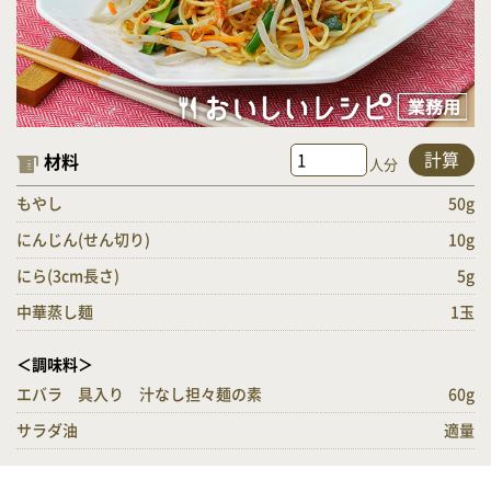
計算
材料
人分
もやし
50g
にんじん(せん切り)
10g
にら(3cm長さ)
5g
中華蒸し麺
1玉
＜調味料＞
エバラ 具入り 汁なし担々麺の素
60g
サラダ油
適量