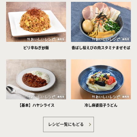
ピリ辛ねぎ炒飯
香ばし桜えびの肉スタミナまぜそば
【基本】ハヤシライス
冷し麻婆茄子うどん
レシピ一覧にもどる