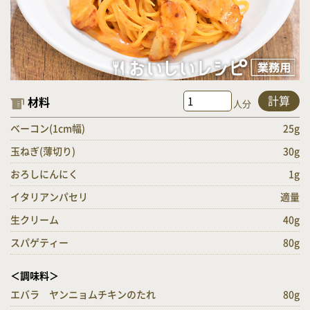
計算
材料
人分
ベーコン(1cm幅)
25g
玉ねぎ(薄切り)
30g
おろしにんにく
1g
イタリアンパセリ
適量
生クリーム
40g
スパゲティー
80g
＜調味料＞
エバラ ヤンニョムチキンのたれ
80g