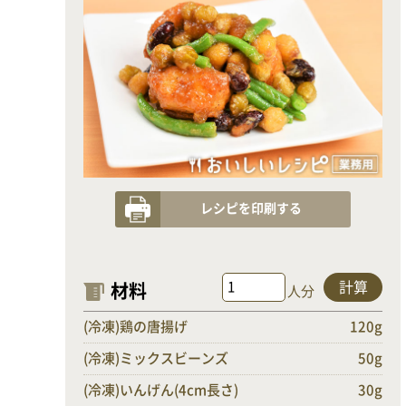
レシピを印刷する
計算
材料
人分
(冷凍)鶏の唐揚げ
120g
(冷凍)ミックスビーンズ
50g
(冷凍)いんげん(4cm長さ)
30g