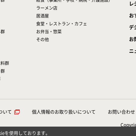
プ群
給食（事業所・学校・病院・介護施設）
レ
ラーメン店
お
居酒屋
食堂・レストラン・カフェ
デ
料群
お弁当・惣菜
お
その他
ニ
味料群
シ群
群
ついて
個人情報のお取り扱いについて
お問い合わせ
Copyrig
ieを使用しております。