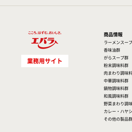
商品情報
ラーメンスー
香味油群
がらスープ群
業務用サイト
粉末調味料群
肉まわり調味
中華調味料群
鍋物調味料群
和風調味料群
野菜まわり調
カレー・ハヤ
その他の製品