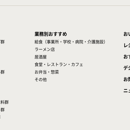
業務別おすすめ
お
プ群
給食（事業所・学校・病院・介護施設）
レ
ラーメン店
お
居酒屋
食堂・レストラン・カフェ
デ
料群
お弁当・惣菜
お
その他
ニ
味料群
シ群
群