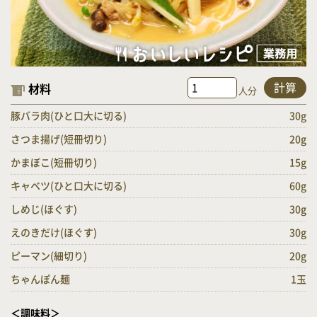
計算
材料
人分
豚バラ肉(ひと口大に切る)
30g
さつま揚げ(短冊切り)
20g
かまぼこ(短冊切り)
15g
キャベツ(ひと口大に切る)
60g
しめじ(ほぐす)
30g
えのきだけ(ほぐす)
30g
ピーマン(細切り)
20g
ちゃんぽん麺
1玉
＜調味料＞