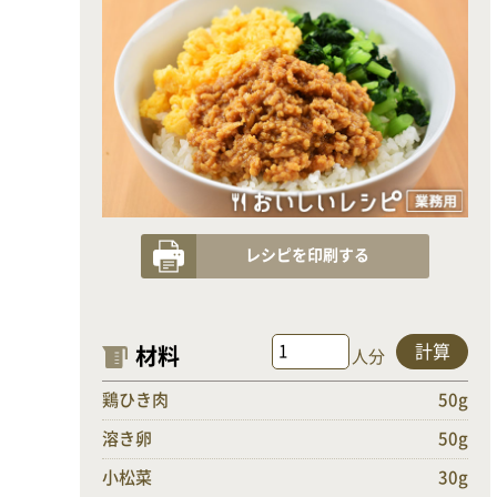
レシピを印刷する
計算
材料
人分
鶏ひき肉
50g
溶き卵
50g
小松菜
30g