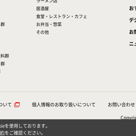
ラーメン店
お
居酒屋
食堂・レストラン・カフェ
デ
料群
お弁当・惣菜
お
その他
ニ
味料群
シ群
群
ついて
個人情報のお取り扱いについて
お問い合わせ
Copyrig
ieを使用しております。
約
をご確認ください。