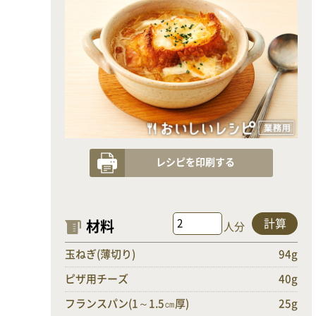
レシピを印刷する
計算
材料
人分
玉ねぎ(薄切り)
94g
ピザ用チーズ
40g
フランスパン(1～1.5㎝厚)
25g