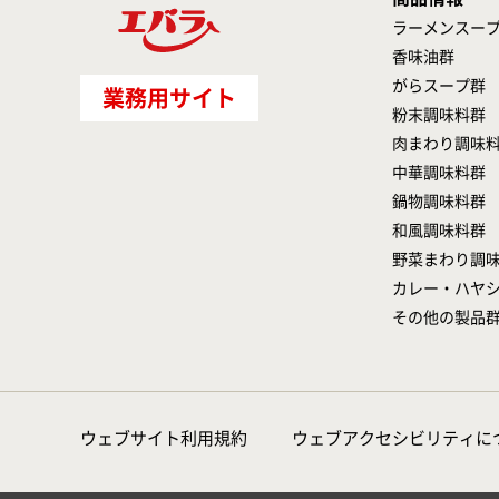
ラーメンスー
香味油群
がらスープ群
業務用サイト
粉末調味料群
肉まわり調味
中華調味料群
鍋物調味料群
和風調味料群
野菜まわり調
カレー・ハヤ
その他の製品
ウェブサイト利用規約
ウェブアクセシビリティに