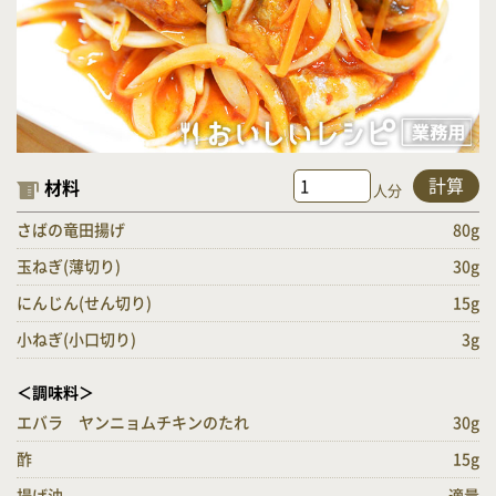
計算
材料
人分
さばの竜田揚げ
80g
玉ねぎ(薄切り)
30g
にんじん(せん切り)
15g
小ねぎ(小口切り)
3g
＜調味料＞
エバラ ヤンニョムチキンのたれ
30g
酢
15g