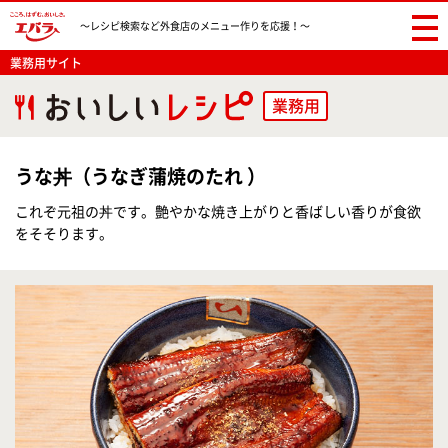
〜レシピ検索など
外食店のメニュー作りを応援！〜
業務用サイト
業務用
うな丼（うなぎ蒲焼のたれ ）
これぞ元祖の丼です。艶やかな焼き上がりと香ばしい香りが食欲
をそそります。