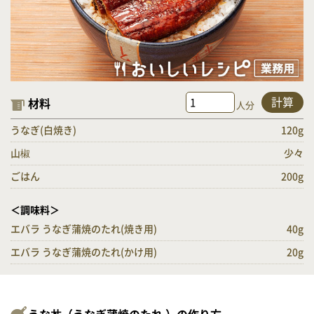
計算
材料
人分
うなぎ(白焼き)
120g
山椒
少々
ごはん
200g
＜調味料＞
エバラ うなぎ蒲焼のたれ(焼き用)
40g
エバラ うなぎ蒲焼のたれ(かけ用)
20g