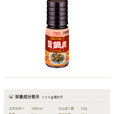
栄養成分表示
１００ｇ当たり
エネルギー
148kcal
たんぱく質
5.0g