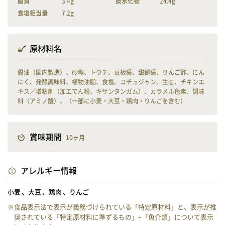
脂質
3.4g
炭水化物
24.4g
食塩相当量
7.2g
原材料名
醤油（国内製造）、砂糖、トウチ、豆板醤、甜麺醤、りんご酢、にん
にく、発酵調味料、植物油脂、食塩、コチュジャン、生姜、チキンエ
キス／増粘剤（加工でん粉、キサンタンガム）、カラメル色素、調味
料（アミノ酸）、（一部に小麦・大豆・鶏肉・りんごを含む）
賞味期間
10ヶ月
アレルギー情報
小麦
大豆
鶏肉
りんご
※食品表示法で表示が義務づけられている「特定原材料」と、表示が推
奨されている「特定原材料に準ずるもの」+「魚介類」について表示