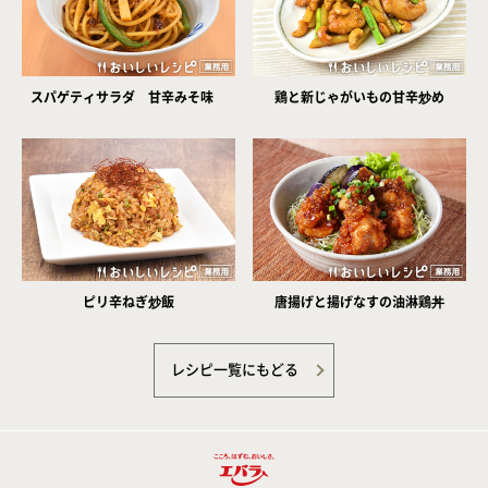
スパゲティサラダ 甘辛みそ味
鶏と新じゃがいもの甘辛炒め
ピリ辛ねぎ炒飯
唐揚げと揚げなすの油淋鶏丼
レシピ一覧にもどる