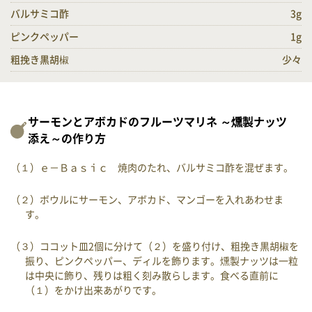
バルサミコ酢
3g
ピンクペッパー
1g
粗挽き黒胡椒
少々
サーモンとアボカドのフルーツマリネ ～燻製ナッツ
添え～の作り方
（１）ｅ－Ｂａｓｉｃ 焼肉のたれ、バルサミコ酢を混ぜます。
（２）ボウルにサーモン、アボカド、マンゴーを入れあわせま
す。
（３）ココット皿2個に分けて（２）を盛り付け、粗挽き黒胡椒を
振り、ピンクペッパー、ディルを飾ります。燻製ナッツは一粒
は中央に飾り、残りは粗く刻み散らします。食べる直前に
（１）をかけ出来あがりです。