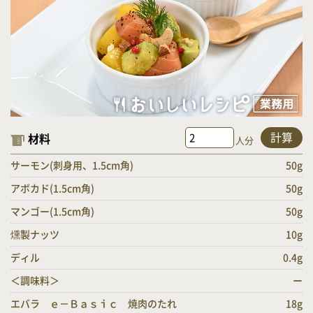
計算
材料
人分
サーモン(刺身用、1.5cm角)
50g
アボカド(1.5cm角)
50g
マンゴー(1.5cm角)
50g
燻製ナッツ
10g
ディル
0.4g
＜調味料＞
ー
エバラ ｅ－Ｂａｓｉｃ 焼肉のたれ
18g