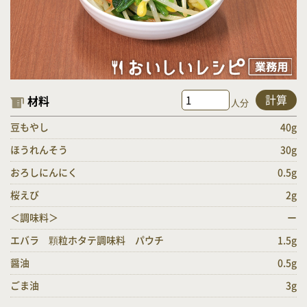
計算
材料
人分
豆もやし
40g
ほうれんそう
30g
おろしにんにく
0.5g
桜えび
2g
＜調味料＞
ー
エバラ 顆粒ホタテ調味料 パウチ
1.5g
醤油
0.5g
ごま油
3g