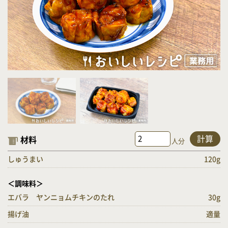
計算
材料
人分
しゅうまい
120g
＜調味料＞
エバラ ヤンニョムチキンのたれ
30g
揚げ油
適量