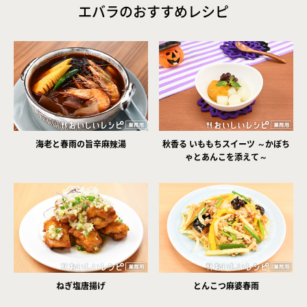
エバラのおすすめレシピ
海老と春雨の旨辛麻辣湯
秋香る いももちスイーツ ～かぼち
ゃとあんこを添えて～
ねぎ塩唐揚げ
とんこつ麻婆春雨