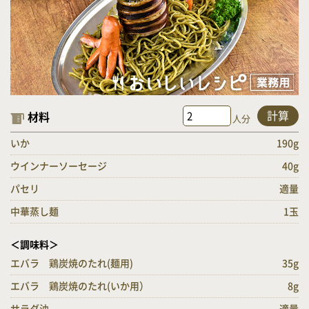
計算
材料
人分
いか
190g
ウインナーソーセージ
40g
パセリ
適量
中華蒸し麺
1玉
＜調味料＞
エバラ 鶏炭焼のたれ(麺用)
35g
エバラ 鶏炭焼のたれ(いか用）
8g