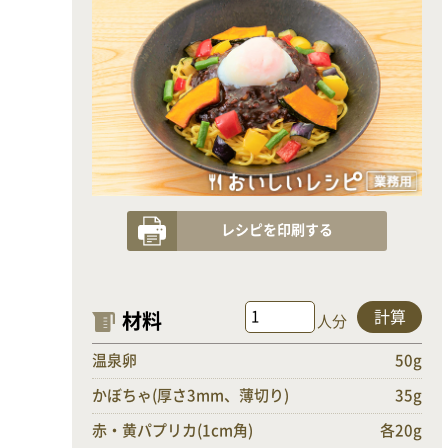
レシピを印刷する
計算
材料
人分
温泉卵
50g
かぼちゃ(厚さ3mm、薄切り)
35g
赤・黄パプリカ(1cm角)
各20g