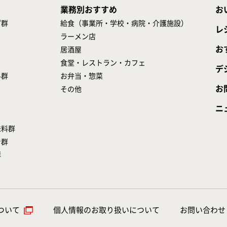
業務別おすすめ
お
プ群
給食（事業所・学校・病院・介護施設）
レ
ラーメン店
お
居酒屋
食堂・レストラン・カフェ
デ
料群
お弁当・惣菜
お
その他
ニ
味料群
シ群
群
ついて
個人情報のお取り扱いについて
お問い合わせ