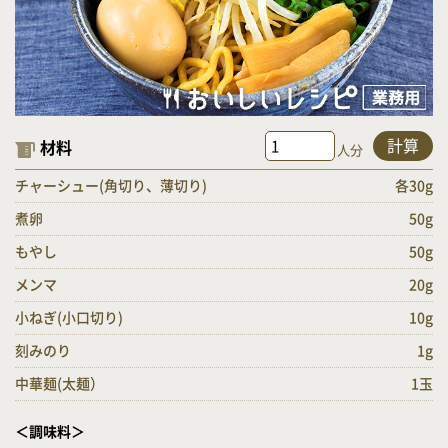
計算
材料
人分
チャーシュー(角切り、薄切り)
各30g
煮卵
50g
もやし
50g
メンマ
20g
小ねぎ(小口切り)
10g
刻みのり
1g
中華麺(太麺）
1玉
＜調味料＞