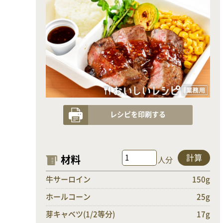
レシピを印刷する
計算
材料
人分
牛サーロイン
150g
ホールコーン
25g
芽キャベツ(1/2等分)
17g