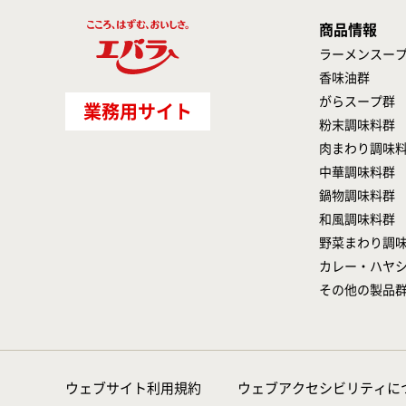
商品情報
ラーメンスー
香味油群
がらスープ群
業務用サイト
粉末調味料群
肉まわり調味
中華調味料群
鍋物調味料群
和風調味料群
野菜まわり調
カレー・ハヤ
その他の製品
ウェブサイト利用規約
ウェブアクセシビリティに