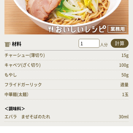
計算
材料
人分
チャーシュー(薄切り)
15g
キャベツ(ざく切り)
100g
もやし
50g
フライドガーリック
適量
中華麺(太麺）
1玉
＜調味料＞
エバラ まぜそばのたれ
30ml