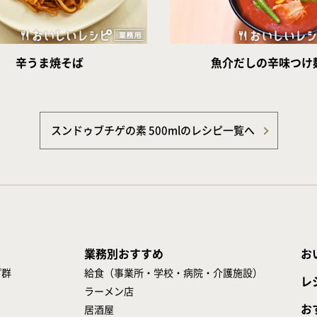
辛うま焼そば
魚介だしの辛味つけ
スンドゥブチゲの素 500mlのレシピ一覧へ
業務別おすすめ
お
プ群
給食（事業所・学校・病院・介護施設）
レ
ラーメン店
お
居酒屋