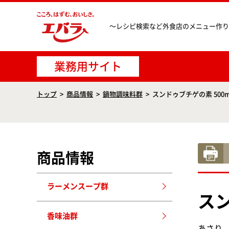
〜レシピ検索など
外食店のメニュー作り
業務用サイト
トップ
商品情報
鍋物調味料群
スンドゥブチゲの素 500m
商品情報
ラーメンスープ群
スン
香味油群
あさり