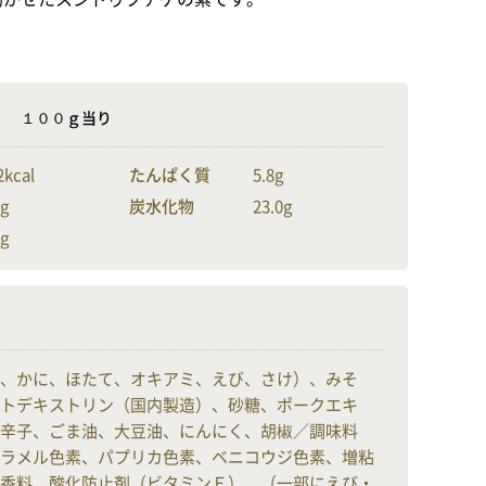
示
１００ｇ当り
2kcal
たんぱく質
5.8g
5g
炭水化物
23.0g
7g
、かに、ほたて、オキアミ、えび、さけ）、みそ
トデキストリン（国内製造）、砂糖、ポークエキ
辛子、ごま油、大豆油、にんにく、胡椒／調味料
ラメル色素、パプリカ色素、ベニコウジ色素、増粘
香料、酸化防止剤（ビタミンＥ）、（一部にえび・