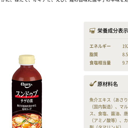
栄養成分表
エネルギー
19
脂質
8.
食塩相当量
9.
原材料名
魚介エキス（あさり
（国内製造）、マル
ス、食塩、醤油、唐
（アミノ酸等）、カ
剤（タマリンド）、