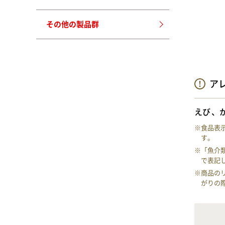
その他の製品群
ア
えび
※食品表
す。
※「魚介
で表記
※商品の
がりの