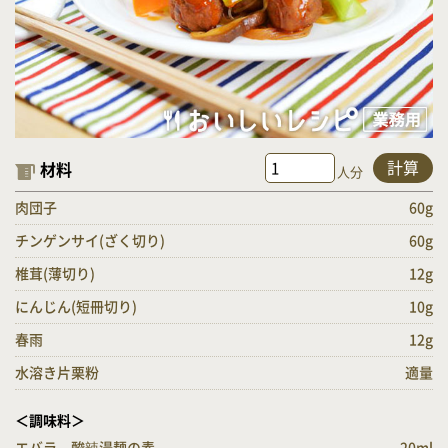
計算
材料
人分
肉団子
60g
チンゲンサイ(ざく切り)
60g
椎茸(薄切り)
12g
にんじん(短冊切り)
10g
春雨
12g
水溶き片栗粉
適量
＜調味料＞