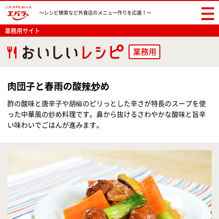
〜レシピ検索など
外食店のメニュー作りを応援！〜
業務用サイト
業務用
肉団子と春雨の酸辣炒め
酢の酸味と唐辛子や胡椒のピリっとした辛さが特長のスープを使
った中華風の炒め料理です。鼻から抜けるさわやかな酸味と旨辛
い味わいでごはんが進みます。