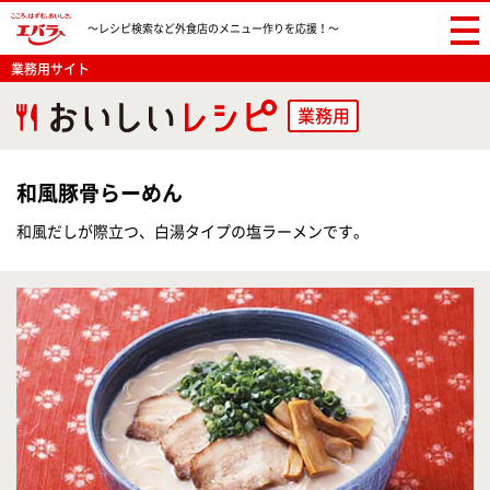
〜レシピ検索など
外食店のメニュー作りを応援！〜
業務用サイト
業務用
和風豚骨らーめん
和風だしが際立つ、白湯タイプの塩ラーメンです。