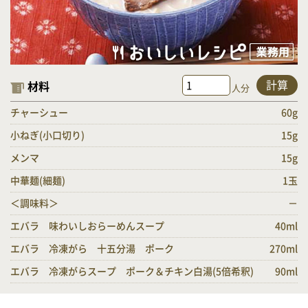
計算
材料
人分
チャーシュー
60g
小ねぎ(小口切り)
15g
メンマ
15g
中華麺(細麺)
1玉
＜調味料＞
－
エバラ 味わいしおらーめんスープ
40ml
エバラ 冷凍がら 十五分湯 ポーク
270ml
エバラ 冷凍がらスープ ポーク＆チキン白湯(5倍希釈)
90ml