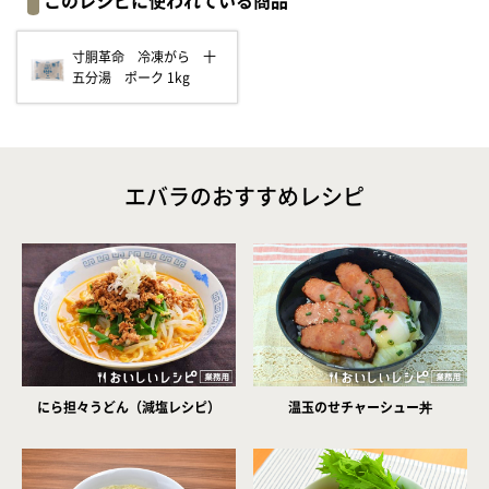
このレシピに使われている商品
寸胴革命 冷凍がら 十
五分湯 ポーク 1kg
エバラのおすすめレシピ
にら担々うどん（減塩レシピ）
温玉のせチャーシュー丼