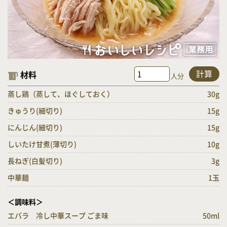
計算
材料
人分
蒸し鶏（蒸して、ほぐしておく）
30g
きゅうり(細切り)
15g
にんじん(細切り)
15g
しいたけ甘煮(薄切り)
10g
長ねぎ(白髪切り)
3g
中華麺
1玉
＜調味料＞
エバラ 冷し中華スープ ごま味
50ml