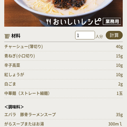
計算
材料
人分
チャーシュー(薄切り)
40g
青ねぎ(小口切り)
15g
辛子高菜
10g
紅しょうが
10g
白ごま
2g
中華麺（ストレート細麺）
1玉
＜調味料＞
エバラ 豚骨ラーメンスープ
35g
がらスープまたはお湯
300mｌ