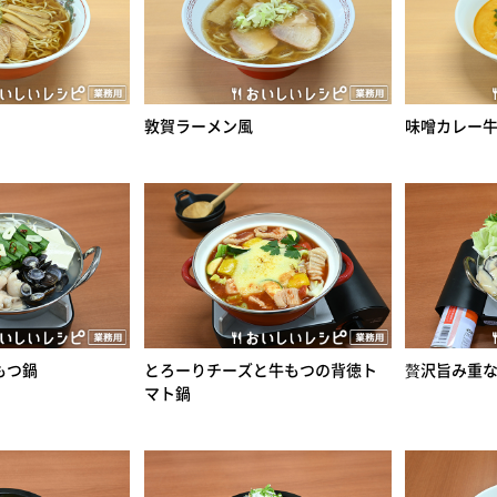
敦賀ラーメン風
味噌カレー
もつ鍋
とろーりチーズと牛もつの背徳ト
贅沢旨み重
マト鍋