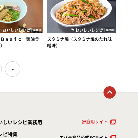
－Ｂａｓｉｃ 醤油ラ
スタミナ焼（スタミナ焼のたれ味
プ）
噌味）
»
トップに戻る
家庭用サイト
いしいレシピ業務用
シピ特集
エバラ食品公式ECサイト