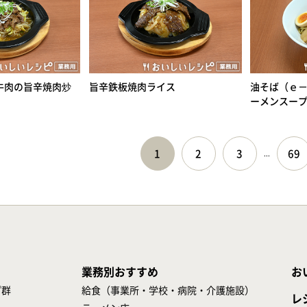
牛肉の旨辛焼肉炒
旨辛鉄板焼肉ライス
油そば（ｅ
ーメンスー
1
2
3
69
...
業務別おすすめ
お
プ群
給食（事業所・学校・病院・介護施設）
レ