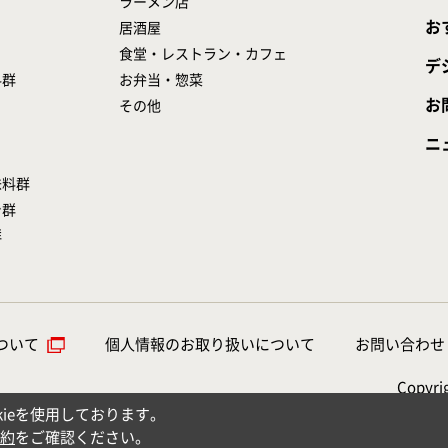
ラーメン店
お
居酒屋
食堂・レストラン・カフェ
デ
料群
お弁当・惣菜
お
その他
ニ
味料群
シ群
群
ついて
個人情報のお取り扱いについて
お問い合わせ
Copyrig
ieを使用しております。
約
をご確認ください。