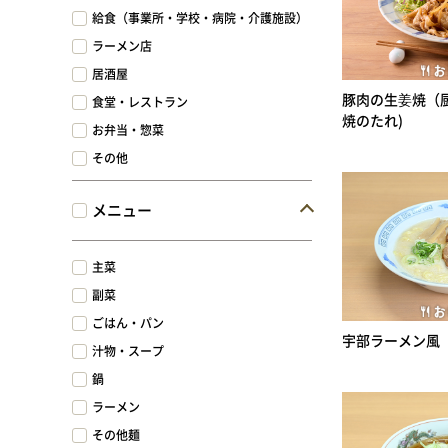
給食（事業所・学校・病院・介護施設）
ラーメン店
居酒屋
豚肉の生姜焼（
食堂・レストラン
焼のたれ)
お弁当・惣菜
その他
メニュー
主菜
副菜
ごはん・パン
宇部ラーメン風
汁物・スープ
鍋
ラーメン
その他麺