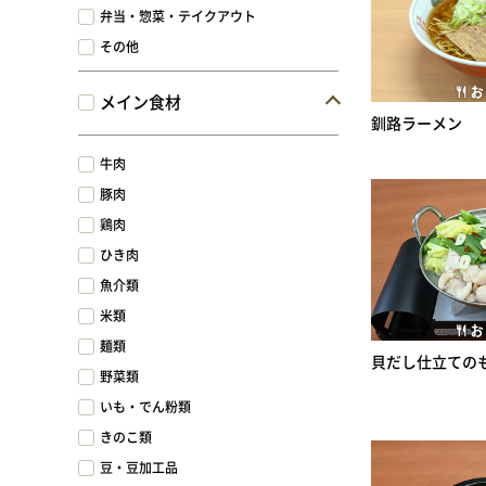
弁当・惣菜・テイクアウト
その他
メイン食材
釧路ラーメン
牛肉
豚肉
鶏肉
ひき肉
魚介類
米類
麺類
貝だし仕立ての
野菜類
いも・でん粉類
きのこ類
豆・豆加工品