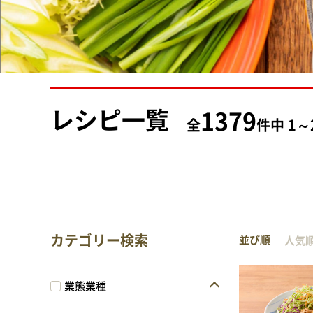
レシピ一覧
1379
全
件中 1
カテゴリー検索
並び順
人気
業態業種