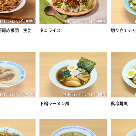
厨房応援団 生姜
タコライス
切り立てチ
下館ラーメン風
呉冷麺風